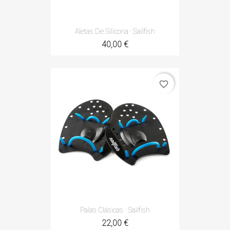
Aletas De Silicona · Sailfish
40,00 €
favorite_border
Palas Clásicas · Sailfish
22,00 €