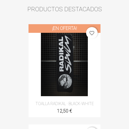
PRODUCTOS DESTACADOS
¡EN OFERTA!
favorite_border
TOALLA RADIKAL · BLACK-WHITE
12,50 €