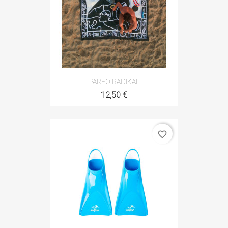
PAREO RADIKAL
12,50 €
favorite_border