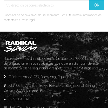
Puedes darte de baja en cualquier momento. Consulta nuestra información de
contacto en el aviso legal.
Radikal Swim es un club de natación abierto a todos los amantes
de la natación en aguas abiertas que quieran disfrutar de este
deporte con plena seguridad y respeto por el medio ambiente.
Oficinas: Aragó 239, Barcelona. España
Moll de la Vela (Dentro de Barcelona International Sailing
Center) 08930 Barcelona
639 869 789
hola@radikalswim.com