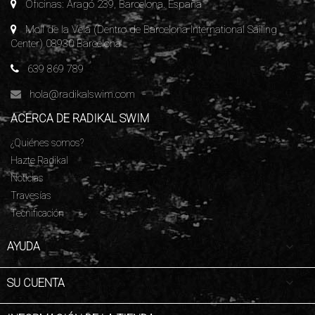
Oficinas: Aragó 239, Barcelona. España
Moll de la Vela (Dentro de Barcelona International Sailing
Center) 08930 Barcelona
639 869 789
hola@radikalswim.com
ACERCA DE RADIKAL SWIM
¿Quiénes somos?
Hazte Radikal
Noticias
Travesías
Tecnificación

AYUDA

SU CUENTA