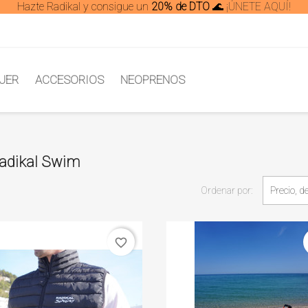
Hazte Radikal y consigue un
20% de DTO
🌊
¡ÚNETE AQUÍ!
JER
ACCESORIOS
NEOPRENOS
Radikal Swim
Ordenar por:
Precio, d
favorite_border