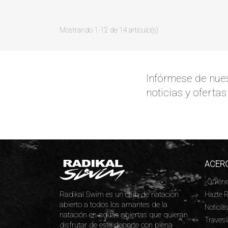
Mostrando 1-12 de 14 artículo(s)
Infórmese de nues
noticias y oferta
ACERC
¿Quién
Radikal Swim es un club de natación
Hazte R
abierto a todos los amantes de la
Noticia
natación en aguas abiertas que quieran
Travesí
disfrutar de este deporte con plena