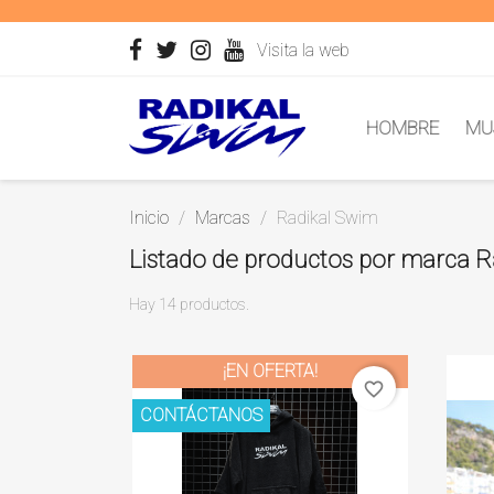
Visita la web
HOMBRE
MU
Inicio
Marcas
Radikal Swim
Listado de productos por marca 
Hay 14 productos.
¡EN OFERTA!
favorite_border
CONTÁCTANOS