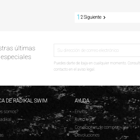
1

2
Siguiente
tras últimas
s especiales
Puedes darte de baja en cualquier momento. Consult
contacto en el aviso legal.
A DE RADIKAL SWIM
AYUDA
es somos?
Envíos
adikal
Aviso legal
s
Condiciones de compra
as
Devoluciones