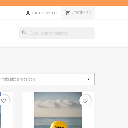
Carrito
(0)
shopping_cart
Iniciar sesión

search

e más alto a más bajo
favorite_border
favorite_border