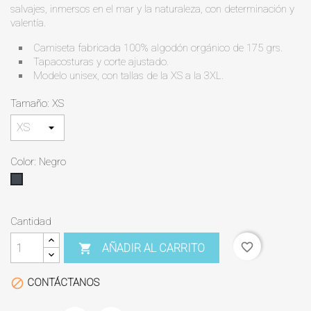
salvajes, inmersos en el mar y la naturaleza, con determinación y
valentía.
Camiseta fabricada 100% algodón orgánico de 175 grs.
Tapacosturas y corte ajustado.
Modelo unisex, con tallas de la XS a la 3XL.
Tamaño: XS
Color: Negro
Negro
Cantidad
favorite_border
AÑADIR AL CARRITO

CONTÁCTANOS
