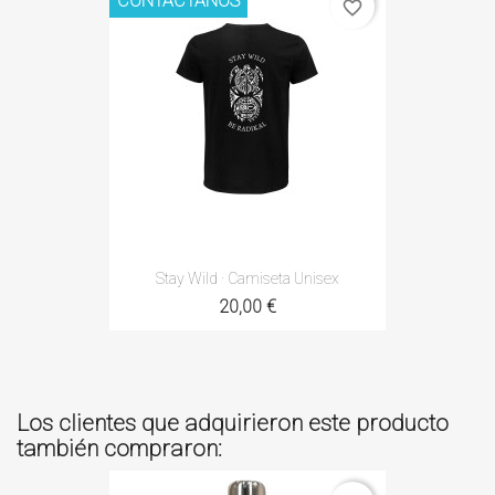
CONTÁCTANOS
favorite_border
Stay Wild · Camiseta Unisex
20,00 €
Los clientes que adquirieron este producto
también compraron: