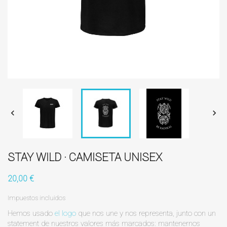


STAY WILD · CAMISETA UNISEX
20,00 €
Impuestos incluidos
Hemos usado
el logo
que nos une y nos representa, junto con un
statement de nuestros valores más marcados: mantenernos