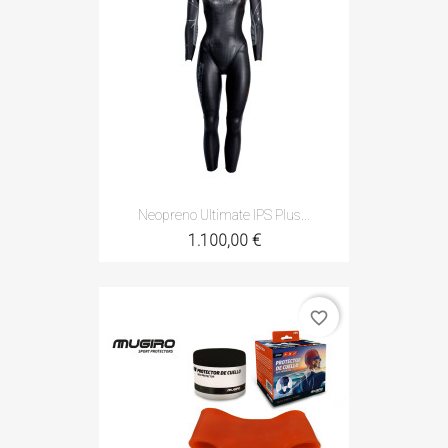
Neopreno Ultimate IPS Plus...
1.100,00 €
favorite_border