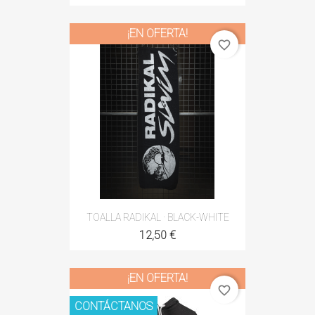
¡EN OFERTA!
favorite_border
TOALLA RADIKAL · BLACK-WHITE
12,50 €
¡EN OFERTA!
favorite_border
CONTÁCTANOS