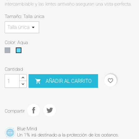
intercambiable y las lentes antivaho aseguran una vista perfecta.
Tamaño: Talla única
Color: Aqua
Gris
Aqua
Cantidad
favorite_border
AÑADIR AL CARRITO

Compartir
Blue Mind
Un 1% irá destinado a la protección de los océanos.