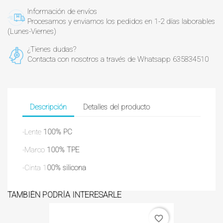
Información de envíos
Procesamos y enviamos los pedidos en 1-2 días laborables
(Lunes-Viernes)
¿Tienes dudas?
Contacta con nosotros a través de Whatsapp 635834510
Descripción
Detalles del producto
-Lente
100% PC
-Marco
100% TPE
-Cinta 1
00% silicona
TAMBIÉN PODRÍA INTERESARLE
favorite_border