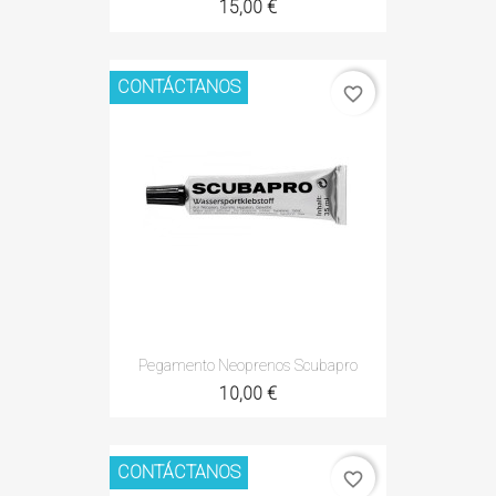
15,00 €
CONTÁCTANOS
favorite_border
Pegamento Neoprenos Scubapro
10,00 €
CONTÁCTANOS
favorite_border