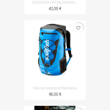
SUDADERA OFICIAL RADIKAL...
42,00 €
favorite_border
Mochila Waterproof Barcelona
90,00 €