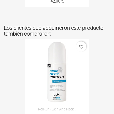
42,00 €
Los clientes que adquirieron este producto
también compraron:
favorite_border
Roll-On - Skin And Neck...