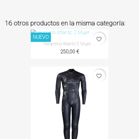
16 otros productos en la misma categoría:
NUEVO
favorite_border
Neopreno Atlantic 2 Mujer ·...
250,00 €
favorite_border