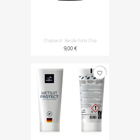
Chipband · Banda Porta Chip
9,00 €
favorite_border