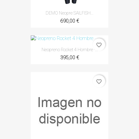
DEMO Neopre SAILFISH...
690,00 €
favorite_border
Neopreno Rocket 4 Hombre ·...
395,00 €
favorite_border