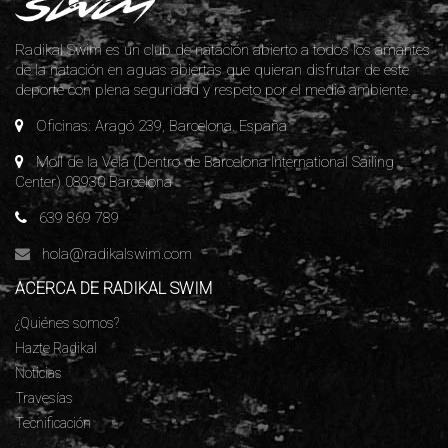
Radikal Swim es un club de natación abierto a todos los amantes
de la natación en aguas abiertas que quieran disfrutar de este
deporte con plena seguridad y respeto por el medio ambiente.
Oficinas: Aragó 239, Barcelona. España
Moll de la Vela (Dentro de Barcelona International Sailing
Center) 08930 Barcelona
639 869 789
hola@radikalswim.com
ACERCA DE RADIKAL SWIM
¿Quiénes somos?
Hazte Radikal
Noticias
Travesías
Tecnificación