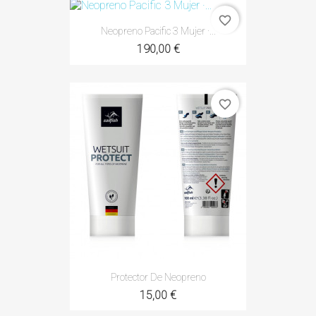
favorite_border
Neopreno Pacific 3 Mujer ·...
190,00 €
favorite_border
Protector De Neopreno
15,00 €