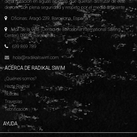
de la natación en aguas abiertas que quieran disfrutar de este
deporte con plena seguridad y respeto por el medio ambiente.
Oficinas: Aragó 239, Barcelona. España
Moll de la Vela (Dentro de Barcelona International Sailing
Center) 08930 Barcelona
639 869 789
hola@radikalswim.com
ACERCA DE RADIKAL SWIM
¿Quiénes somos?
Hazte Radikal
Noticias
Travesías
Tecnificación

AYUDA