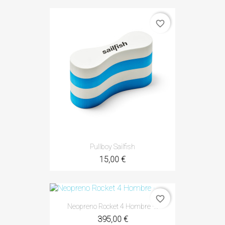
favorite_border
Pullboy Sailfish
15,00 €
favorite_border
Neopreno Rocket 4 Hombre ·...
395,00 €