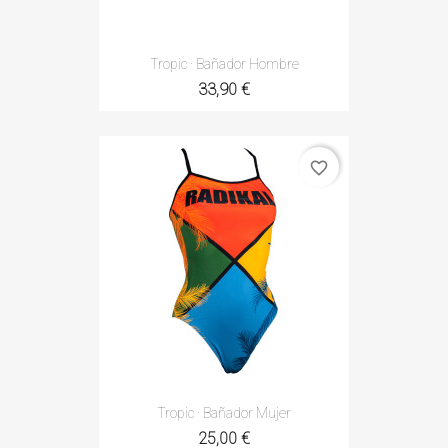
Tropic · Bañador Hombre
33,90 €
favorite_border
Tropic · Bañador Mujer
25,00 €