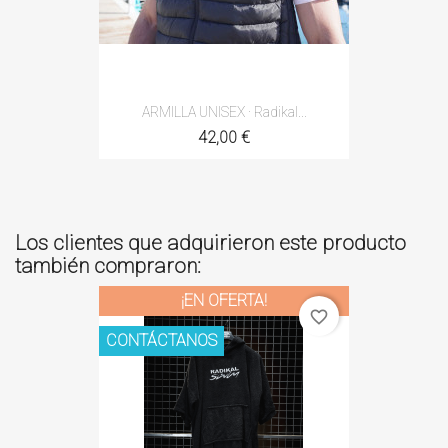
ARMILLA UNISEX · Radikal...
42,00 €
Los clientes que adquirieron este producto
también compraron:
¡EN OFERTA!
favorite_border
CONTÁCTANOS