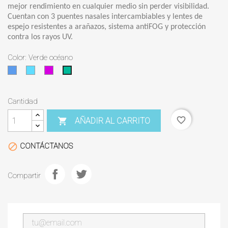
mejor rendimiento en cualquier medio sin perder visibilidad.
Cuentan con 3 puentes nasales intercambiables y lentes de
espejo resistentes a arañazos, sistema antiFOG y protección
contra los rayos UV.
Color: Verde océano
Azul
Aqua
Violet
Verde
océano
Cantidad
favorite_border
AÑADIR AL CARRITO

CONTÁCTANOS

Compartir