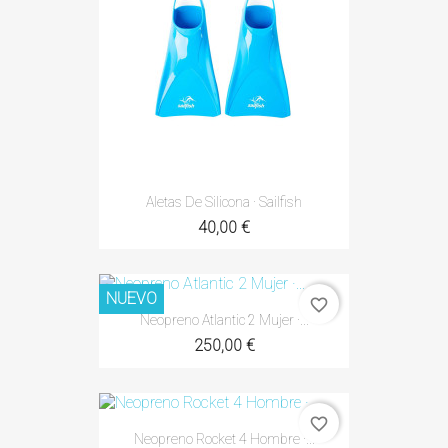
Aletas De Silicona · Sailfish
40,00 €
NUEVO
favorite_border
Neopreno Atlantic 2 Mujer ·...
250,00 €
favorite_border
Neopreno Rocket 4 Hombre ·...