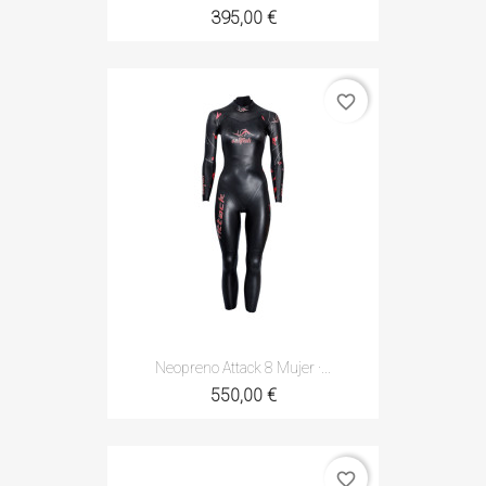
395,00 €
favorite_border
Neopreno Attack 8 Mujer ·...
550,00 €
favorite_border