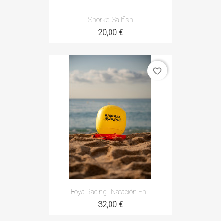
Snorkel Sailfish
20,00 €
favorite_border
Boya Racing | Natación En...
32,00 €