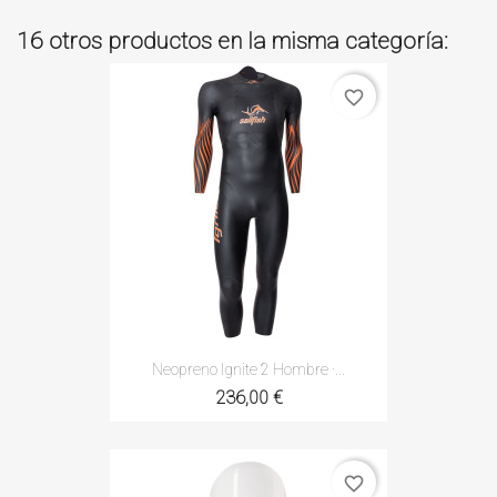
16 otros productos en la misma categoría:
favorite_border
Neopreno Ignite 2 Hombre ·...
236,00 €
favorite_border