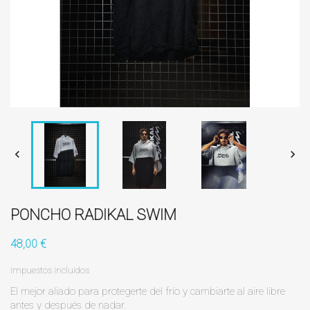


PONCHO RADIKAL SWIM
48,00 €
Impuestos incluidos
El mejor aliado para protegerte del frío y cambiarte al aire libre
antes y después de nadar.