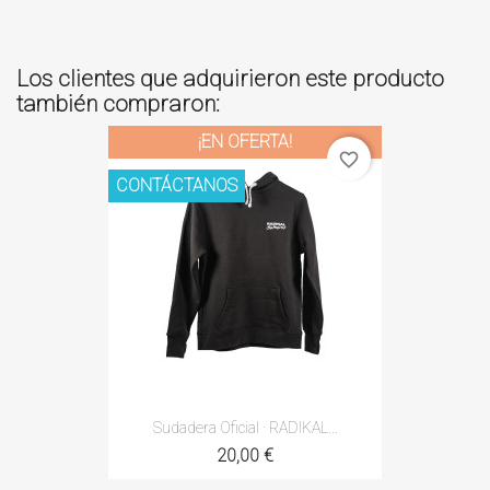
Los clientes que adquirieron este producto
también compraron:
¡EN OFERTA!
favorite_border
CONTÁCTANOS
Sudadera Oficial · RADIKAL...
20,00 €