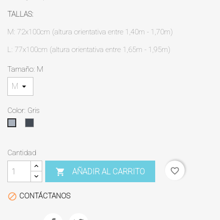
TALLAS:
M: 72x100cm (altura orientativa entre 1,40m - 1,70m)
L: 77x100cm (altura orientativa entre 1,65m - 1,95m)
Tamaño: M
Color: Gris
Negro
Gris
Cantidad
favorite_border
AÑADIR AL CARRITO

CONTÁCTANOS
