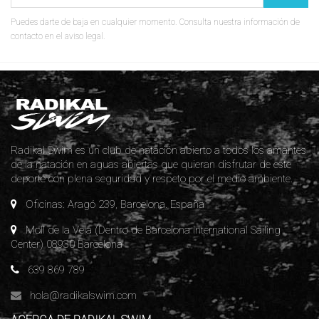
Puedes darte de baja en cualquier momento. Consulta nuestra información de
contacto en el aviso legal.
Radikal Swim es un club de natación abierto a todos los amantes
de la natación en aguas abiertas que quieran disfrutar de este
deporte con plena seguridad y respeto por el medio ambiente.
Oficinas: Aragó 239, Barcelona. España
Moll de la Vela (Dentro de Barcelona International Sailing
Center) 08930 Barcelona
639 869 789
hola@radikalswim.com