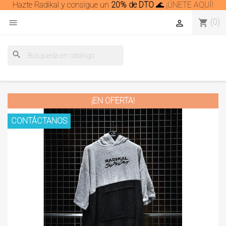
Hazte Radikal y consigue un
20% de DTO
🌊
¡ÚNETE AQUÍ!
(0)
shopping_cart


search
¡EN OFERTA!
CONTÁCTANOS