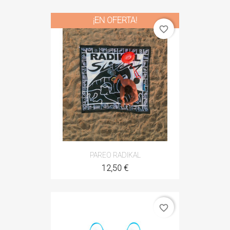
¡EN OFERTA!
favorite_border
PAREO RADIKAL
12,50 €
favorite_border