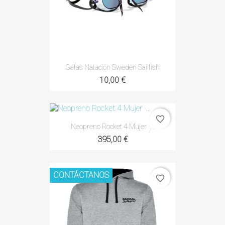
Gafas Natación Sweden Sailfish
10,00 €
favorite_border
Neopreno Rocket 4 Mujer ·...
395,00 €
CONTÁCTANOS
favorite_border