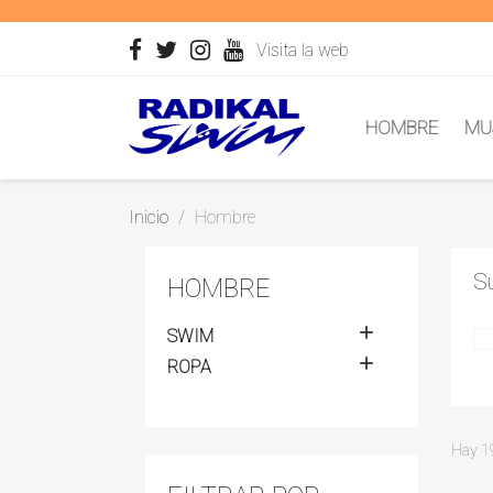
Visita la web
HOMBRE
MU
Inicio
Hombre
S
HOMBRE

SWIM

ROPA
Hay 19