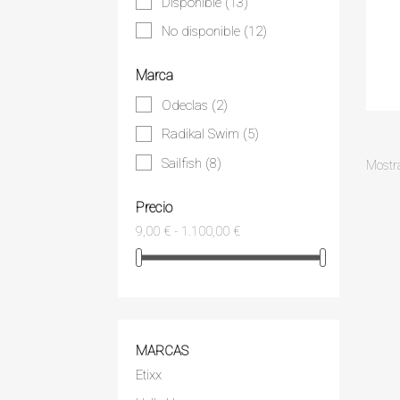
Disponible
(13)
No disponible
(12)
Marca
Odeclas
(2)
Radikal Swim
(5)
Sailfish
(8)
Mostra
Precio
9,00 € - 1.100,00 €
MARCAS
Etixx