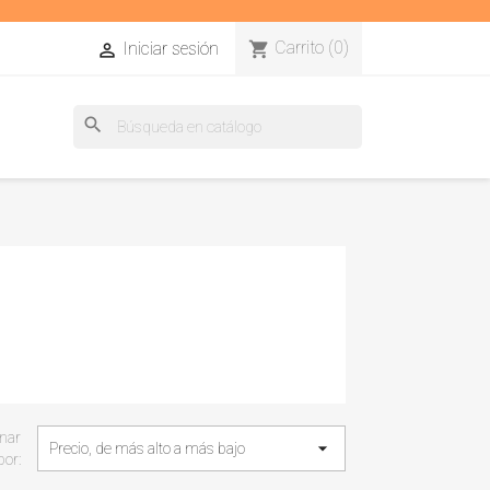
Carrito
(0)
shopping_cart
Iniciar sesión

search
nar

Precio, de más alto a más bajo
por: