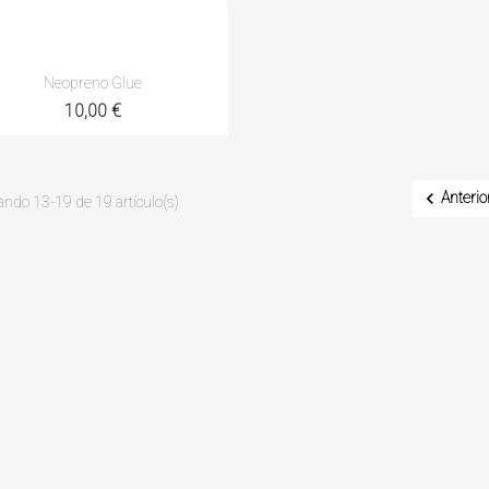
Vista rápida

Neopreno Glue
10,00 €

Anterio
ndo 13-19 de 19 artículo(s)