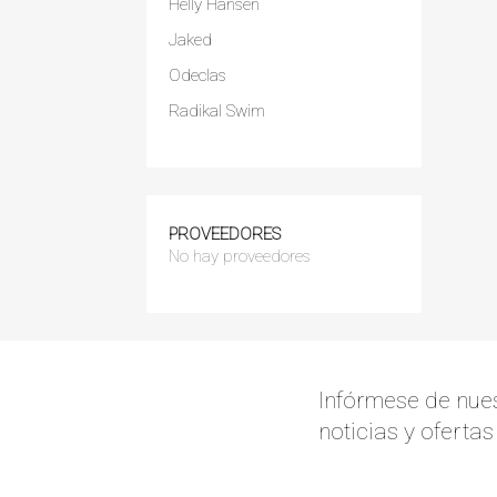
Helly Hansen
Jaked
Odeclas
Radikal Swim
PROVEEDORES
No hay proveedores
Infórmese de nues
noticias y oferta