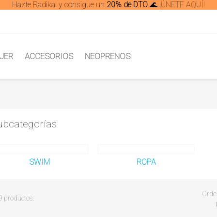
Hazte Radikal y consigue un
20% de DTO
🌊
¡ÚNETE AQUÍ!
JER
ACCESORIOS
NEOPRENOS
ubcategorías
SWIM
ROPA
Orde
 productos.