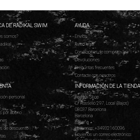
A DE RADIKAL SWIM
AYUDA
es somos?
Envíos
adikal
Aviso legal
s
Condiciones de compra
as
Devoluciones
cación
Preguntas frecuentes
Contacte con nosotros
ENTA
INFORMACIÓN DE LA TIEND
ción personal
Radikal Shop
C/ Rosselló 297, Local (Bajos)
s
08037 Barcelona
s por abono
Barcelona
ones
España
s de descuento
Llámenos:
+34932160096
Envíenos un correo electrónico:
rtas