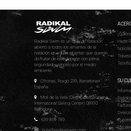
ACERC
¿Quién
Radikal Swim es un club de natación
Hazte R
abierto a todos los amantes de la
Noticia
natación en aguas abiertas que quieran
Travesí
disfrutar de este deporte con plena
Tecnifi
seguridad y respeto por el medio
ambiente.
SU CU
Oficinas: Aragó 239, Barcelona.
España
Informa
Moll de la Vela (Dentro de Barcelona
Pedido
International Sailing Center) 08930
Factura
Barcelona
Direcci
639 869 789
Cupone
Mis ale
hola@radikalswim.com