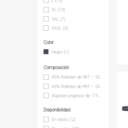
L
(10)
XL
(10)
XXL
(7)
XXXL
(5)
Color
Negro
(1)
Composición
45% Poliéster de PBT – 55% Poliéster reciclado derivado de botellas de plástico PET
45% Poliéster de PBT – 55% Poliéster reciclado derivado de botellas de plástico PET
Algodón orgánico de 175 grs
(1)
Disponibilidad
En stock
(12)